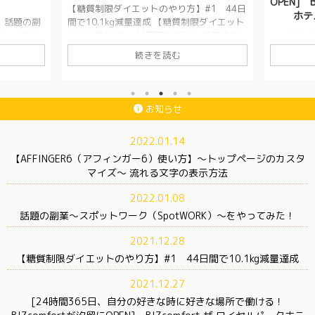
OPEN] 
【糖質制限ダイエットのやり方】#1 44日
ホテ
！ 話題の副
間で10.1kg減量達成 【糖質制限ダイエット
K）〜をや
のやり方】#1 44日間で10.1kg減量達成
24時間3
Work）
身長・体重 身長：180cm 体重：
所で働ける！
続きを読む
WORK）と
100.5kg（ダイエット開始時） これまで
BIZcom
行ってい
の最高体重は103kgくらいだった気がしま
コニック 
できるモバ
す。 糖質制限ダイエットの成果 44日間で
は
今回
仕事で
10.1kg減の記録 ※ダイエット開始の11月
おりますBI
お知らせ
分足りてい
13日の100.5kg時の写真は撮ってません。
BIZcom
バイルバッ
お腹周りは減ってくるのは最後なので、
ちゃくち
2022.01.14
充をする作
10kg減っていてもあまり違いが分かりませ
か！！！！
、簡単に掃
んね。 実際の数値とグラフはこちら 食 ...
「BIZco
【AFFINGER6（アフィンガー6）使い方】〜トップページのカスタ
 ...
イコニック 
マイズ〜 流れる文字の表示方法
2022.01.08
話題の副業〜スポットワーク（SpotWORK）〜をやってみた！
2021.12.28
【糖質制限ダイエットのやり方】#1 44日間で10.1kg減量達成
2021.12.27
[24時間365日、自分の好きな時に好きな場所で働ける！