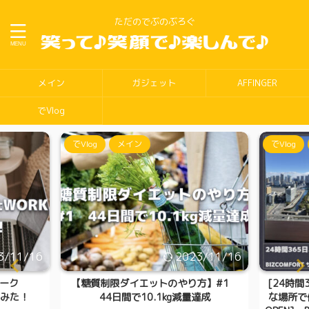
ただのでぶのぶろぐ
メイン
ガジェット
AFFINGER
でVlog
でVlog
メイン
でVlog
3/11/16
2023/11/16
ーク
【糖質制限ダイエットのやり方】#1
[24時
てみた！
44日間で10.1kg減量達成
な場所で働